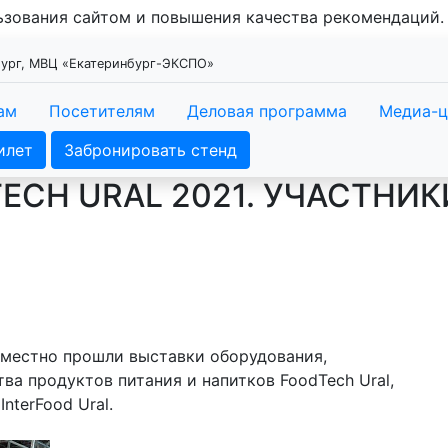
льзования сайтом и повышения качества рекомендаций
нбург, МВЦ «Екатеринбург-ЭКСПО»
ам
Посетителям
Деловая программа
Медиа-ц
илет
Забронировать стенд
ECH URAL 2021. УЧАСТНИ
вместно прошли выставки оборудования,
ва продуктов питания и напитков FoodTech Ural,
nterFood Ural.