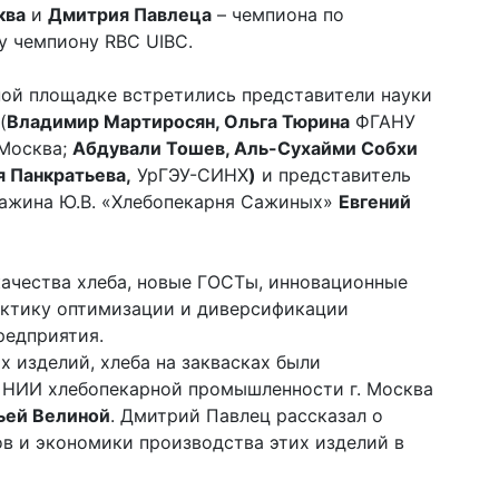
ква
и
Дмитрия Павлеца
– чемпиона по
 чемпиону RBC UIBC.
ной площадке встретились представители науки
(
Владимир Мартиросян, Ольга Тюрина
ФГАНУ
 Москва;
Абдували Тошев, Аль-Сухайми Собхи
я Панкратьева,
УрГЭУ-СИНХ
)
и представитель
Сажина Ю.В. «Хлебопекарня Сажиных»
Евгений
ачества хлеба, новые ГОСТы, инновационные
актику оптимизации и диверсификации
редприятия.
х изделий, хлеба на заквасках были
 НИИ хлебопекарной промышленности г. Москва
ьей Велиной
. Дмитрий Павлец рассказал о
ов и экономики производства этих изделий в