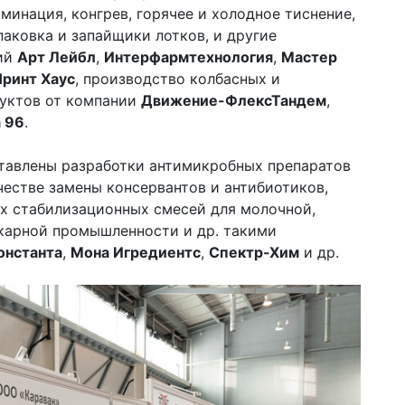
минация, конгрев, горячее и холодное тиснение,
паковка и запайщики лотков, и другие
ний
Арт Лейбл
,
Интерфармтехнология
,
Мастер
Принт Хаус
, производство колбасных и
уктов от компании
Движение-ФлексТандем
,
 96
.
тавлены разработки антимикробных препаратов
честве замены консервантов и антибиотиков,
ых стабилизационных смесей для молочной,
карной промышленности и др. такими
онстанта
,
Мона Игредиентс
,
Спектр-Хим
и др.