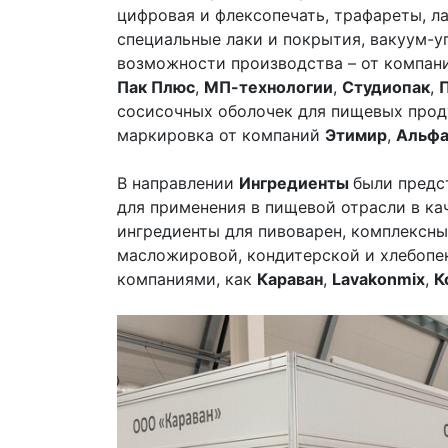
цифровая и флексопечать, трафареты, ла
специальные лаки и покрытия, вакуум-у
возможности производства – от компа
Пак Плюс
,
МП-технологии
,
Студиопак
,
сосисочных оболочек для пищевых прод
маркировка от компаний
Этимир
,
Альфа
В направлении
Ингредиенты
были предс
для применения в пищевой отрасли в ка
ингредиенты для пивоварен, комплексн
масложировой, кондитерской и хлебопе
компаниями, как
Караван
,
Lavakonmix
,
К